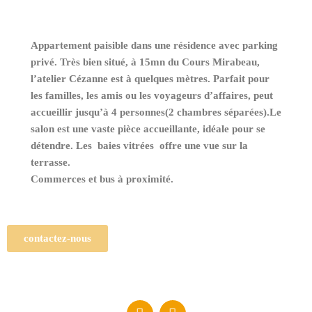
Appartement paisible
dans une résidence avec parking
privé.
Très bien situé, à 15mn du Cours Mirabeau,
l’atelier Cézanne est à quelques mètres.
Parfait pour
les familles, les amis ou les voyageurs d’affaires, peut
accueillir jusqu’à 4 personnes(2 chambres séparées).Le
salon est une vaste pièce accueillante, idéale pour se
détendre. Les baies vitrées offre une vue sur la
terrasse.
Commerces et bus à proximité.
contactez-nous
F
I
a
n
c
s
e
t