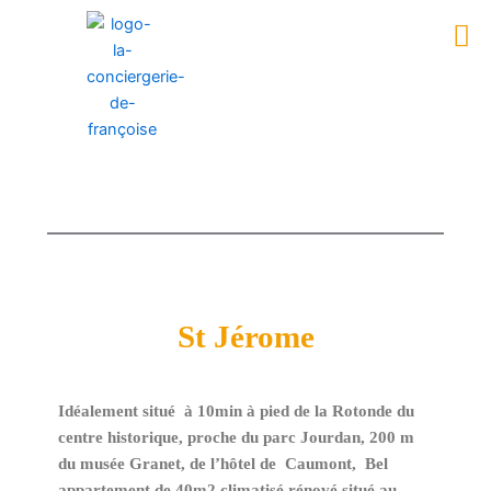
Aller
Men
au
contenu
St Jérome
Idéalement situé à 10min à pied de la Rotonde du
centre historique, proche du parc Jourdan, 200 m
du musée Granet, de l’hôtel de Caumont, Bel
appartement de 40m2 climatisé rénové situé au