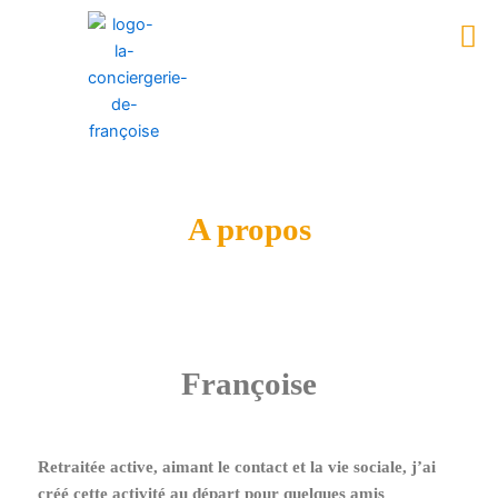
Aller
Men
au
contenu
A propos
Françoise
Retraitée active,
aimant le contact et la vie sociale
, j’ai
créé cette activité au départ pour quelques amis